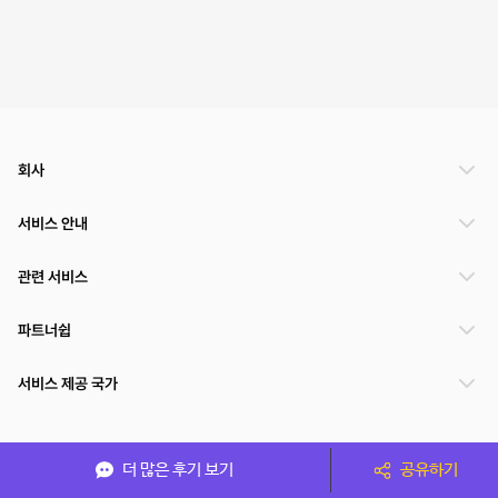
회사
서비스 안내
관련 서비스
파트너쉽
서비스 제공 국가
(주)NSPACE 사업자정보
더 많은 후기 보기
공유하기