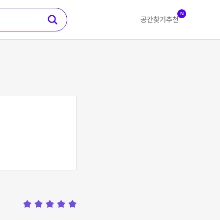
N
공간찾기
추천