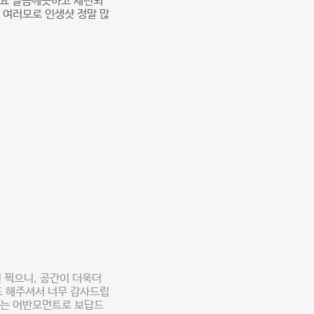
어요 깔끔깨끗하고 세련되
 여러모로 인생샷 정말 많
 찍으니, 공간이 더욱더
드 해주셔서 너무 감사드립
전하는 어반모먼트로 보답드