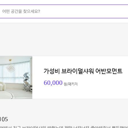
가성비 브라이덜샤워 어반모먼트
60,000
원/패키지
105