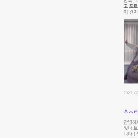
한복 
고 포토
이 건
2023-08
호스트
안녕하세
빛나 보
니다 !