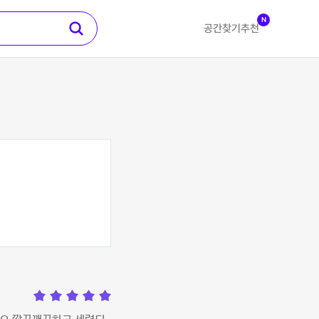
N
공간찾기
추천