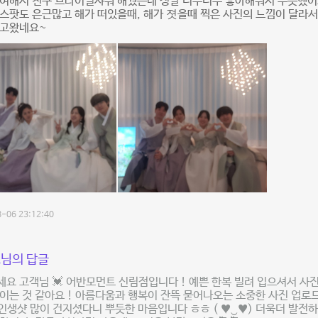
대여해서 친구 브라이덜샤워 해줬는데 정말 너무너무 좋아해줘서 뿌듯했
스팟도 은근많고 해가 떠있을때, 해가 졋을때 찍은 사진의 느낌이 달라서
지고왔네요~
-06 23:12:40
님의 답글
요 고객님 💓 어반모먼트 신림점입니다 ! 예쁜 한복 빌려 입으셔서 사진
이는 것 같아요 ! 아름다움과 행복이 잔뜩 묻어나오는 소중한 사진 업로
 인생샷 많이 건지셨다니 뿌듯한 마음입니다 ㅎㅎ ( ♥‿♥) 더욱더 발