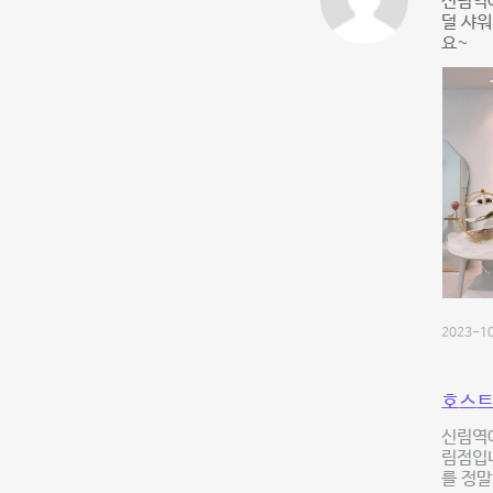
신림역에
덜 샤워
요~
2023-10
호스트
신림역에
림점입니
를 정말