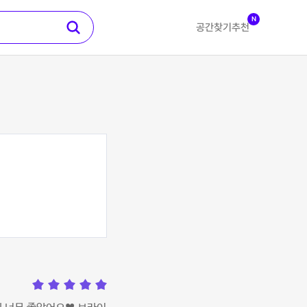
N
공간찾기
추천