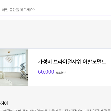
가성비 브라이덜샤워 어반모먼트
60,000
원/패키지
리졍아