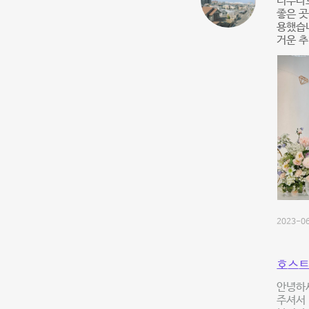
너무나도
좋은 곳
용했습
거운 추
2023-06
호스트
안녕하세
주셔서 