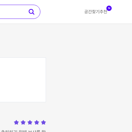
N
공간찾기
추천