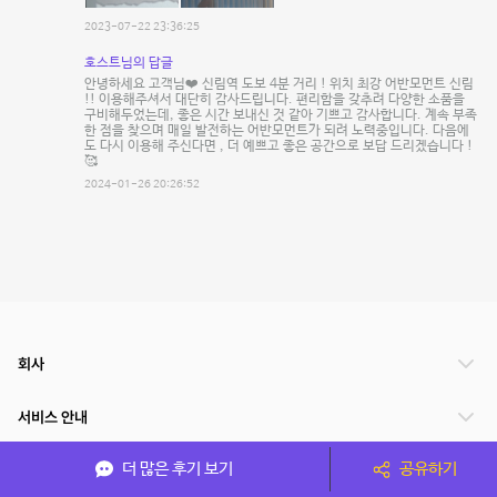
2023-07-22 23:36:25
호스트님의 답글
안녕하세요 고객님❤️ 신림역 도보 4분 거리 ! 위치 최강 어반모먼트 신림
!! 이용해주셔서 대단히 감사드립니다. 편리함을 갖추려 다양한 소품을
구비해두었는데, 좋은 시간 보내신 것 같아 기쁘고 감사합니다. 계속 부족
한 점을 찾으며 매일 발전하는 어반모먼트가 되려 노력중입니다. 다음에
도 다시 이용해 주신다면 , 더 예쁘고 좋은 공간으로 보답 드리겠습니다 !
🥰
2024-01-26 20:26:52
회사
서비스 안내
더 많은 후기 보기
공유하기
관련 서비스