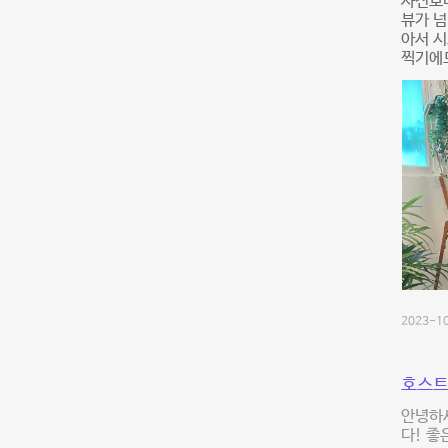
사진보다
뷰가 넘
아서 시
찍기에도
2023-10
호스트
안녕하
다! 좋