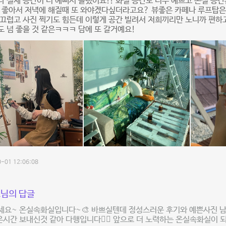
 실제 공간이 더 예뻐서 놀랬어요!! 화실 공간도 너무 예쁘고 온실 공간
 좋아서 저녁에 해질때 또 와야겠다싶더라고요? 뷰좋은 카페나 루프탑은
끄럽고 사진 찍기도 힘든데 이렇게 공간 빌려서 저희끼리만 노니까 편하
 넘 좋을 것 같은ㅋㅋㅋ 담에 또 갈거예요!
-01 12:06:08
님의 답글
세요~ 온실속화실입니다~🎨 바쁘실텐데 정성스러운 후기와 예쁜사진 
은시간 보내신것 같아 다행입니다👍🏻 앞으로 더 노력하는 온실속화실이 