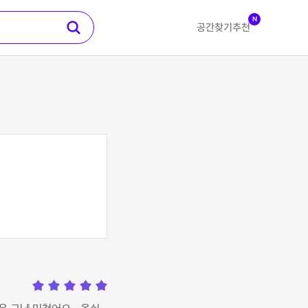
N
공간찾기
추천