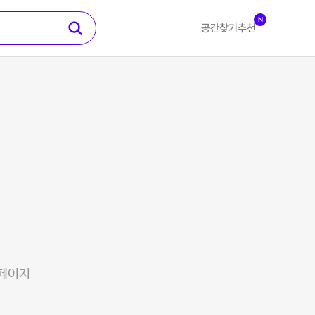
N
공간찾기
추천
 페이지