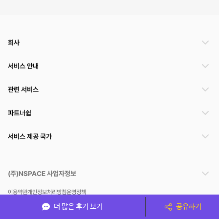
회사
서비스 안내
관련 서비스
파트너쉽
서비스 제공 국가
(주)NSPACE 사업자정보
이용약관
개인정보처리방침
운영정책
스페이스클라우드는 통신판매중개자이며 통신판매의 당사자가 아닙니다. 따라서 스페이스클
더 많은 후기 보기
공유하기
라우드는 공간 거래정보 및 거래에 대해 책임지지 않습니다.