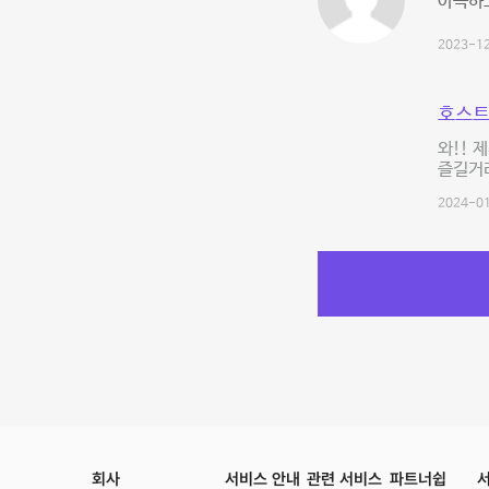
아늑하
2023-12
호스트
와!! 
즐길거
2024-01
회사
서비스 안내
관련 서비스
파트너쉽
서