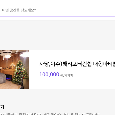
사당,이수)해리포터컨셉 대형파티
100,000
원/패키지
상가