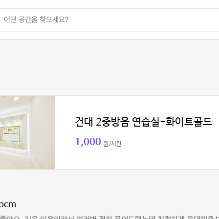
건대 2중방음 연습실-화이트골드
1,000
원/시간
pcm