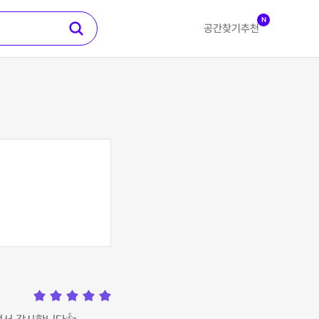
N
공간찾기
추천