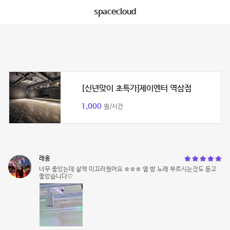
spacecloud
[신년맞이 초특가]제이엔터 역삼점
1,000
원/시간
래옹
너무 좋았는데 살짝 미끄러웠어요 ㅎㅎㅎ 옆 방 노래 부르시는것도 듣고
좋았습니다♡