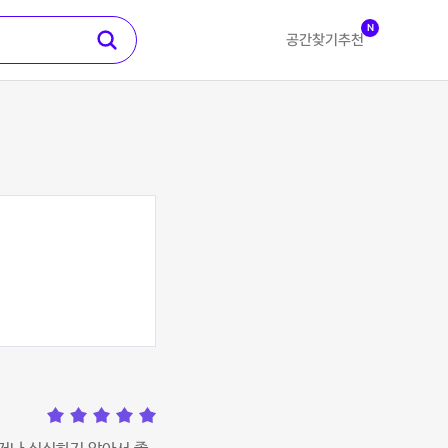
N
공간찾기
추천