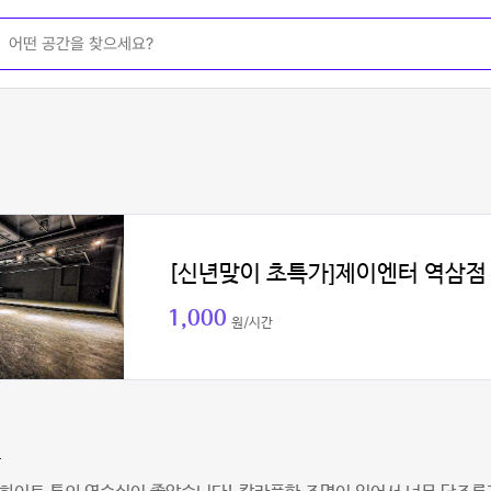
[신년맞이 초특가]제이엔터 역삼점
1,000
원/시간
온