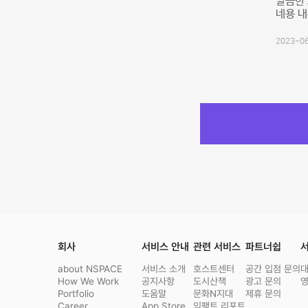
깔끔한 
네용 내
2023-06
회사
서비스 안내
관련 서비스
파트너쉽
서
about NSPACE
서비스 소개
호스트센터
공간 입점 문의
How We Work
공지사항
도시산책
광고 문의
Portfolio
도움말
문화N지대
제휴 문의
Career
App Store
임팩트 리포트