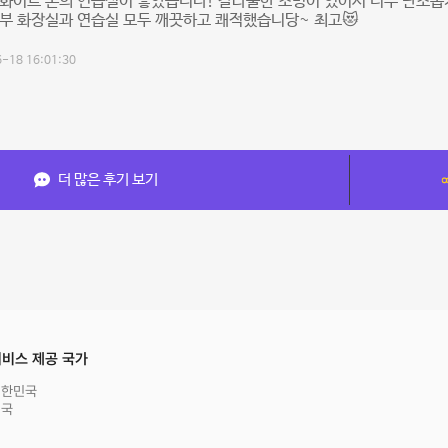
화이트 톤의 연습실이 좋았습니다! 칼라풀한 조명이 있어서 너무 단조롭
부 화장실과 연습실 모두 깨끗하고 쾌적했습니당~ 최고😻
-18 16:01:30
더 많은 후기 보기
비스 제공 국가
대한민국
영국