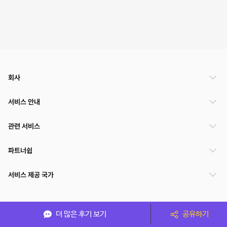
회사
서비스 안내
관련 서비스
파트너쉽
서비스 제공 국가
(주)NSPACE 사업자정보
더 많은 후기 보기
공유하기