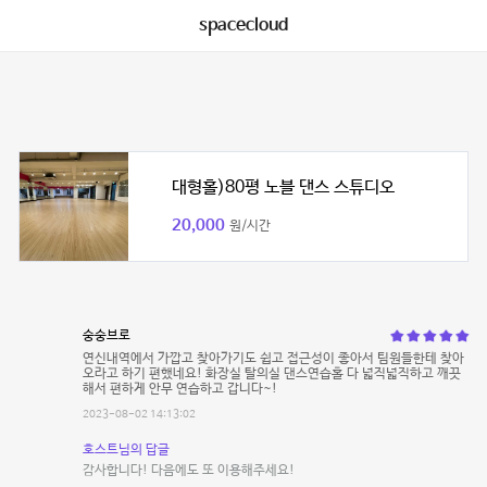
spacecloud
대형홀)80평 노블 댄스 스튜디오
20,000
원/시간
숭숭브로
연신내역에서 가깝고 찾아가기도 쉽고 접근성이 좋아서 팀원들한테 찾아
오라고 하기 편했네요! 화장실 탈의실 댄스연습홀 다 넓직넓직하고 깨끗
해서 편하게 안무 연습하고 갑니다~!
2023-08-02 14:13:02
호스트님의 답글
감사합니다! 다음에도 또 이용해주세요!