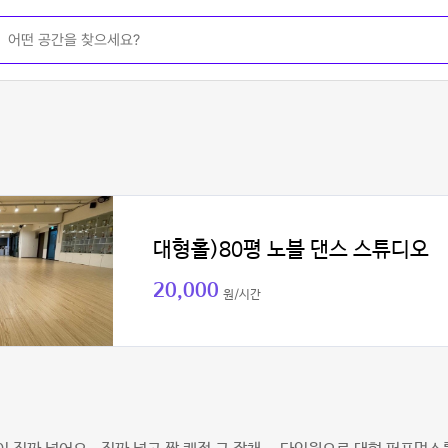
대형홀)80평 노블 댄스 스튜디오
20,000
원/시간
인