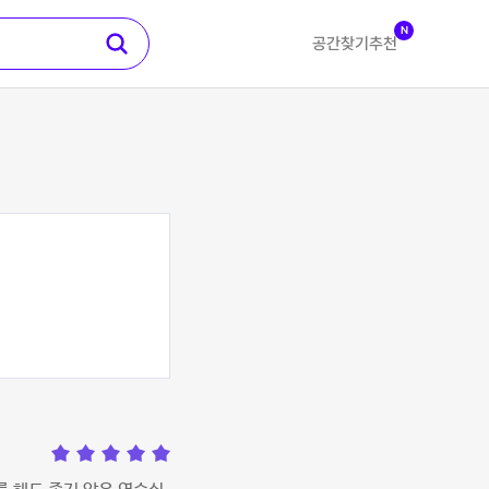
N
공간찾기
추천