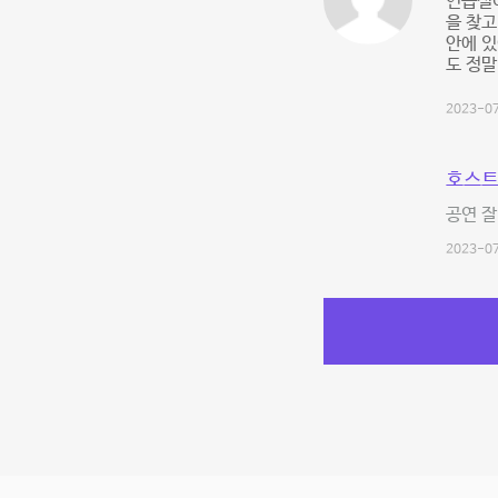
연습실이
을 찾고
안에 
도 정말
2023-07
호스트
공연 잘
2023-07