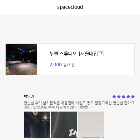
spacecloud
누엘 스튜디오 [서울대입구]
2,000
원/시간
락밍밍
연습실 후기 남겨본적은 처음인데 시설도 좋고 열정가득한 연습실 같아요
❤️‍🔥❤️‍🔥 앞으로도 쭈욱 다닐예정입니다😊😊