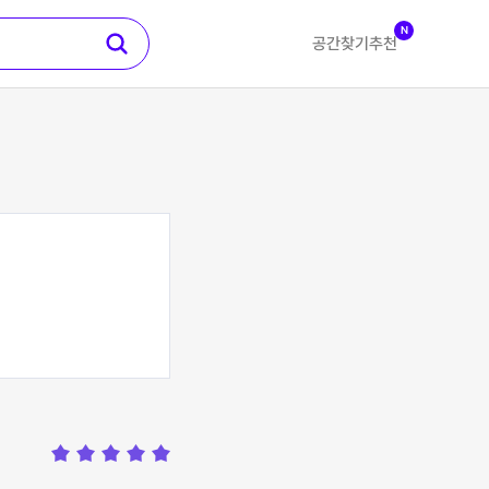
N
공간찾기
추천