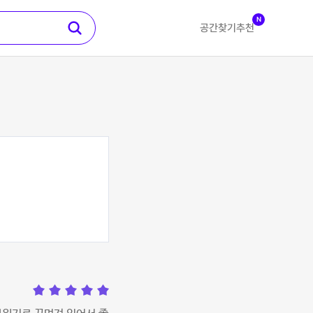
N
공간찾기
추천