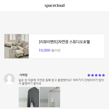
spacecloud
[리뷰이벤트]자연광 스튜디오호웰
10,000
원/시간
.서하띵
넓은 창 덕분에 자연광 듬뿍 받고 촬영했어요! 여러가지 인테리어가 많아
서 촬영하기 좋아요