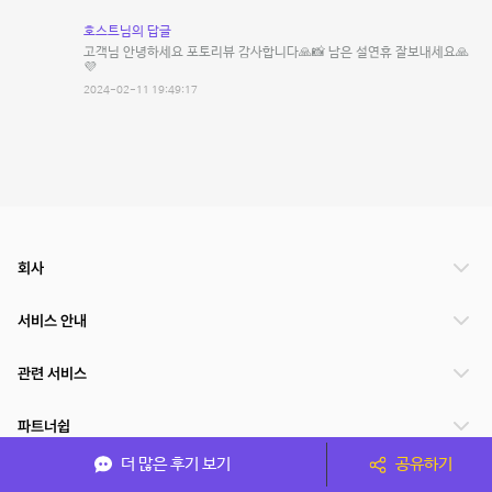
호스트님의 답글
고객님 안녕하세요 포토리뷰 감사합니다🙏📸 남은 설연휴 잘보내세요🙏
💜
2024-02-11 19:49:17
회사
서비스 안내
관련 서비스
파트너쉽
더 많은 후기 보기
공유하기
서비스 제공 국가