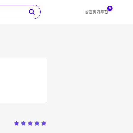
N
공간찾기
추천