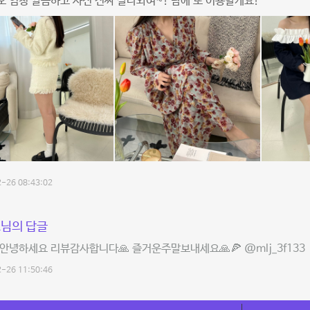
 엄청 깔끔하고 사진 진짜 잘나와여~! 담에 또 이용할게요!
-26 08:43:02
님의 답글
안녕하세요 리뷰감사합니다🙏 즐거운주말보내세요🙏🍕 @mlj_3f133
-26 11:50:46