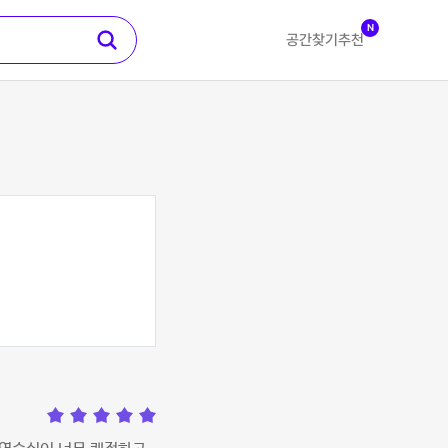
N
공간찾기
추천