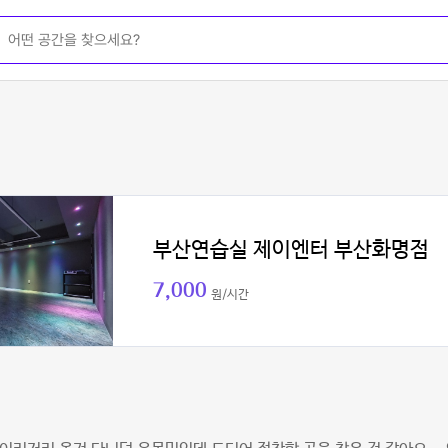
부산연습실 제이엔터 부산화명점
7,000
원/시간