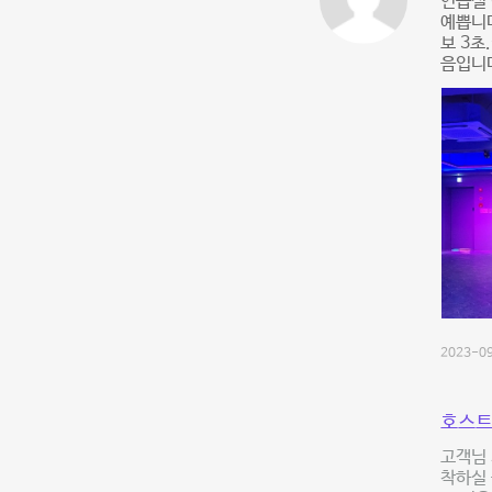
연습실 
예쁩니다
보 3초
음입니
2023-09
호스트
고객님 
착하실 