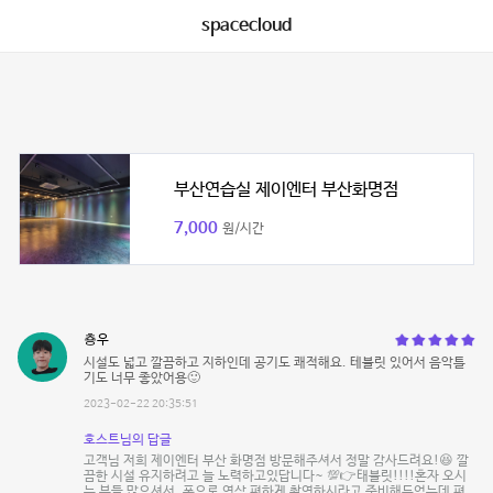
spacecloud
부산연습실 제이엔터 부산화명점
7,000
원/시간
춍우
시설도 넓고 깔끔하고 지하인데 공기도 쾌적해요. 테블릿 있어서 음악틀
기도 너무 좋았어용🙂
2023-02-22 20:35:51
호스트님의 답글
고객님 저희 제이엔터 부산 화명점 방문해주셔서 정말 감사드려요!😆 깔
끔한 시설 유지하려고 늘 노력하고있답니다~ 💯👉태블릿!!!!혼자 오시
는 분들 많으셔서, 폰으로 영상 편하게 촬영하시라고 준비해두었는데 편