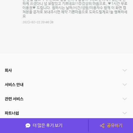
하게 쓰셨다니 넘 보람있고 기쁘네요!!😍감상의 마음으로, 💗1시간 무료
이용권💗 드립니다. 원하시는 날짜/시간/성함/이용자수 함께 이 화면 캡
쳐본을 문자로 보내주시면 예약 기쁜마음으로 도와드릴게요!늘 행복하세
요
2023-02-22 20:46:38
회사
서비스 안내
관련 서비스
파트너쉽
더 많은 후기 보기
공유하기
서비스 제공 국가