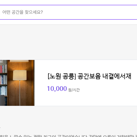
[노원 공릉] 공간보윰 내곁에서재
10,000
원/시간
구