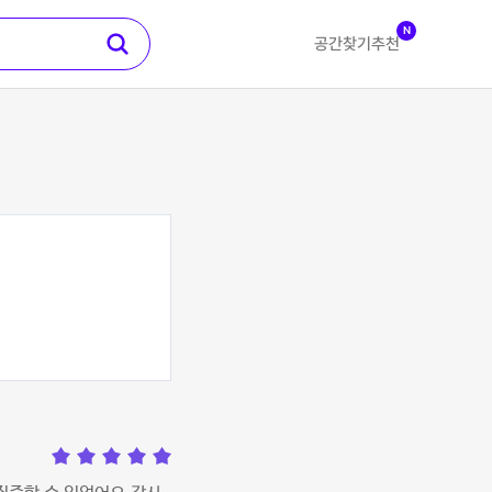
N
공간찾기
추천