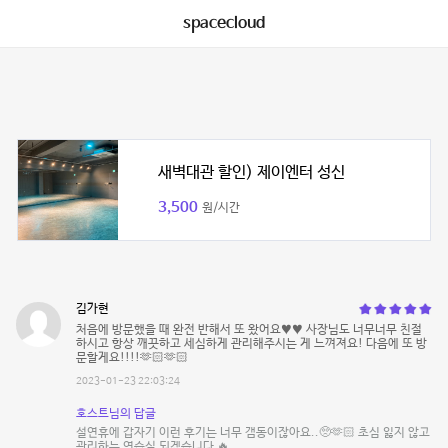
spacecloud
새벽대관 할인) 제이엔터 성신
3,500
원/시간
김가현
처음에 방문했을 때 완전 반해서 또 왔어요♥️♥️ 사장님도 너무너무 친절
하시고 항상 깨끗하고 세심하게 관리해주시는 게 느껴져요! 다음에 또 방
문할게요!!!!🫶🏻🫶🏻
2023-01-23 22:03:24
호스트님의 답글
설연휴에 갑자기 이런 후기는 너무 갬동이잖아요..🥺🫶🏻 초심 잃지 않고
관리하는 연습실 되겠습니다 🔥