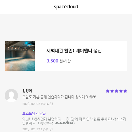
spacecloud
새벽대관 할인) 제이엔터 성신
3,500
원/시간
밍밍이
오늘도 기분 좋게 연습하다가 갑니다 감사해요 🙂💗
2023-02-02 19:14:33
호스트님의 답글
아닛!!! 천사인게 분명하다....🫠 (담에 따로 연락 한통 주세요! 서비스가
있을지도..! 속닥속닥..👥👤👥🗣️👥)
2023-02-27 13:41:31