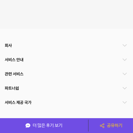
회사
서비스 안내
관련 서비스
파트너쉽
서비스 제공 국가
(주)NSPACE 사업자정보
더 많은 후기 보기
공유하기