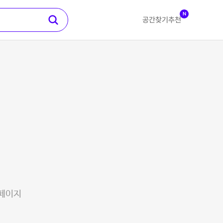
N
공간찾기
추천
 페이지