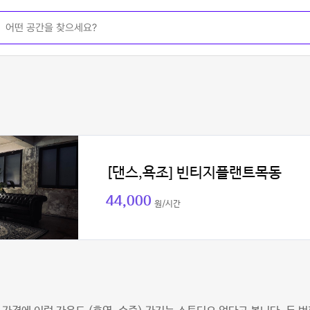
[댄스,욕조] 빈티지플랜트목동
44,000
원/시간