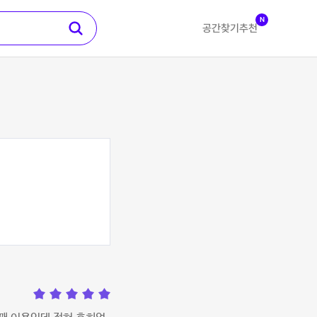
N
공간찾기
추천