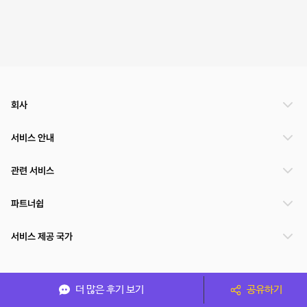
회사
서비스 안내
관련 서비스
파트너쉽
서비스 제공 국가
(주)NSPACE 사업자정보
더 많은 후기 보기
공유하기