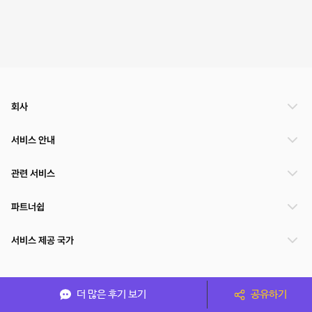
회사
서비스 안내
관련 서비스
파트너쉽
서비스 제공 국가
(주)NSPACE 사업자정보
더 많은 후기 보기
공유하기