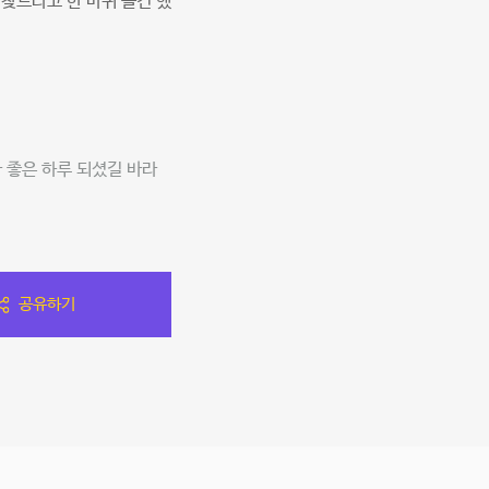
찾느라고 한 바퀴 돌긴 했
 좋은 하루 되셨길 바라
공유하기