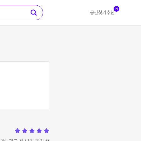
N
공간찾기
추천