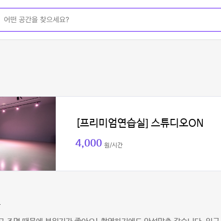
[프리미엄연습실] 스튜디오ON
4,000
원/시간
단