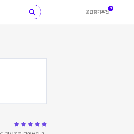
N
공간찾기
추천