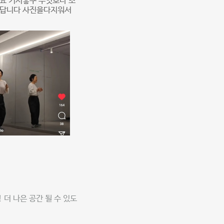
요 커서좋쿠 무엇보다 조
았답니다 사진을다지워서
더 나은 공간 될 수 있도