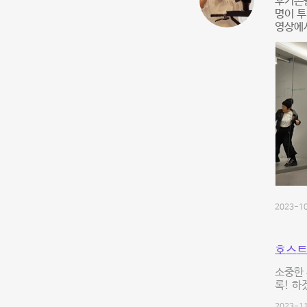
후기쓴
명이 
영상에
2023-10
호스트
소중한 
록! 하