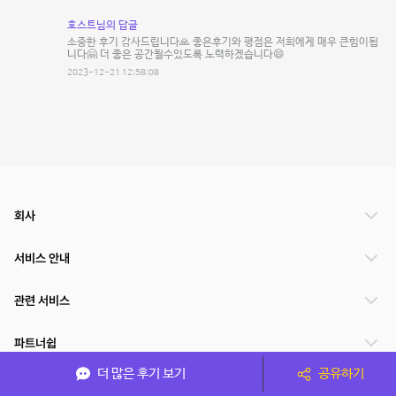
호스트님의 답글
소중한 후기 감사드립니다🙏 좋은후기와 평점은 저희에게 매우 큰힘이됩
니다🤗 더 좋은 공간될수있도록 노력하겠습니다😄
2023-12-21 12:58:08
회사
서비스 안내
관련 서비스
파트너쉽
더 많은 후기 보기
공유하기
서비스 제공 국가