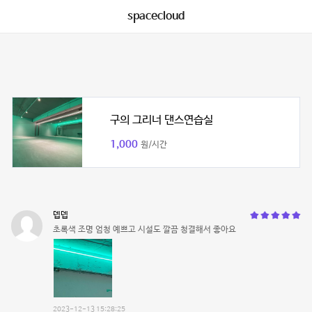
spacecloud
구의 그리너 댄스연습실
1,000
원/시간
뎁뎁
초록색 조명 엄청 예쁘고 시설도 깔끔 청결해서 좋아요
2023-12-13 15:28:25