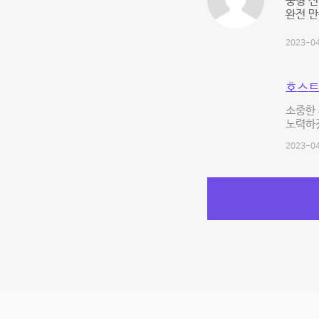
중형 선
완전 만
2023-04
호스트
소중한 
노력하
2023-04