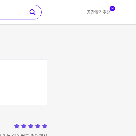
N
공간찾기
추천