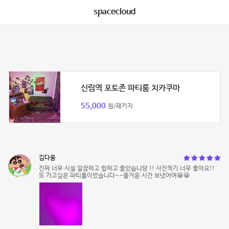
spacecloud
신림역 포토존 파티룸 치카쿠마
55,000
원/패키지
김다움
진짜 너무 시설 깔끔하고 힙하고 좋았습니당 !! 사진찍기 너무 좋아요!!
또 가고싶은 파티룸이었습니다~~즐거운 시간 보냈어여😁😁