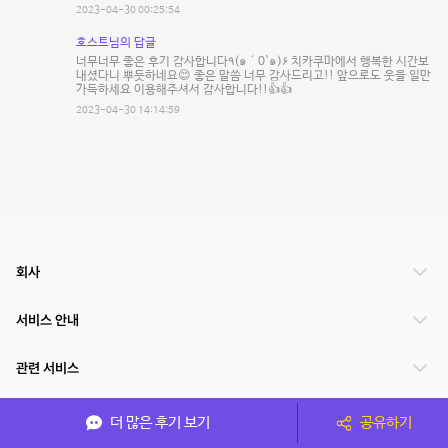
2023-04-30 00:25:54
호스트님의 답글
너무너무 좋은 후기 감사합니다٩(๑´0`๑)۶ 치카쿠마에서 행복한 시간보
내셨다니 뿌듯하네요😊 좋은 말씀 너무 감사드리고!! 앞으로도 웃을 일만
가득하세요 이용해주셔서 감사합니다!!👍👍
2023-04-30 14:14:59
회사
서비스 안내
관련 서비스
파트너쉽
더 많은 후기 보기
공유하기