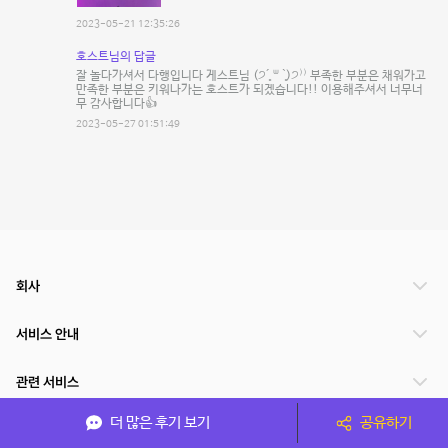
2023-05-21 12:35:26
호스트님의 답글
잘 놀다가셔서 다행입니다 게스트님 (੭´͈ ᐜ `͈)੭⁾⁾ 부족한 부분은 채워가고
만족한 부분은 키워나가는 호스트가 되겠습니다!! 이용해주셔서 너무너
무 감사합니다👍
2023-05-27 01:51:49
회사
서비스 안내
관련 서비스
더 많은 후기 보기
공유하기
파트너쉽