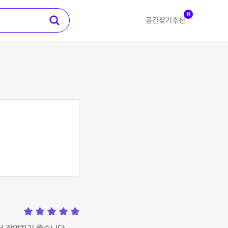
N
공간찾기
추천