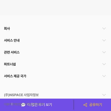
회사
서비스 안내
관련 서비스
파트너쉽
서비스 제공 국가
(주)NSPACE 사업자정보
이용약관
개인정보처리방침
운영정책
더 많은 후기 보기
공유하기
스페이스클라우드는 통신판매중개자이며 통신판매의 당사자가 아닙니다. 따라서 스페이스클