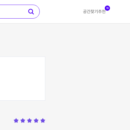
N
공간찾기
추천