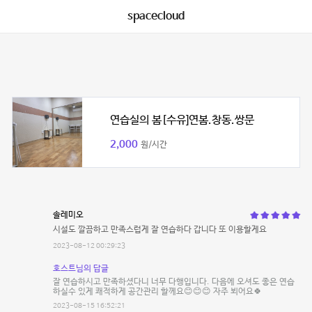
spacecloud
연습실의 봄[수유]연봄.창동.쌍문
2,000
원/시간
솔레미오
시설도 깔끔하고 만족스럽게 잘 연습하다 갑니다 또 이용할게요
2023-08-12 00:29:23
호스트님의 답글
잘 연습하시고 만족하셨다니 너무 다행입니다. 다음에 오셔도 좋은 연습
하실수 있게 쾌적하게 공간관리 할께요😊😊😊 자주 뵈어요🍀
2023-08-15 16:52:21