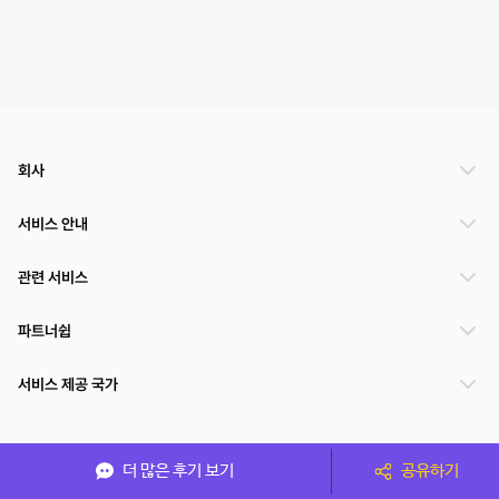
회사
서비스 안내
관련 서비스
파트너쉽
서비스 제공 국가
(주)NSPACE 사업자정보
더 많은 후기 보기
공유하기