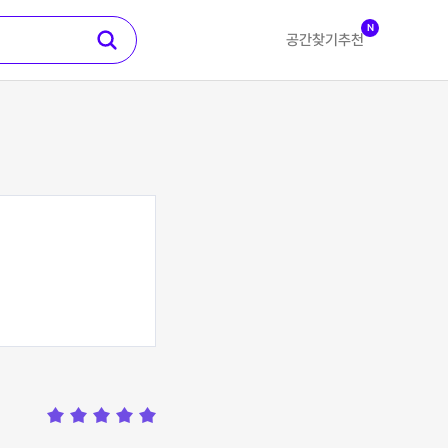
N
공간찾기
추천