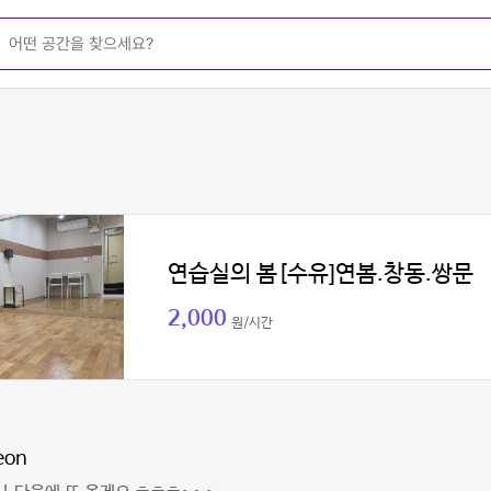
연습실의 봄[수유]연봄.창동.쌍문
2,000
원/시간
eon