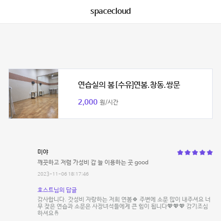
spacecloud
연습실의 봄[수유]연봄.창동.쌍문
2,000
원/시간
미야
깨끗하고 저렴 가성비 갑 늘 이용하는 곳 good
2023-11-06 18:17:46
호스트님의 답글
감사합니다. 갓성비 자랑하는 저희 연봄🍀 주변에 소문 많이 내주셔요 너
무 잦은 연습과 소문은 사장녀석들에게 큰 힘이 됩니다💖💖💖 감기조심
하셔요🤞