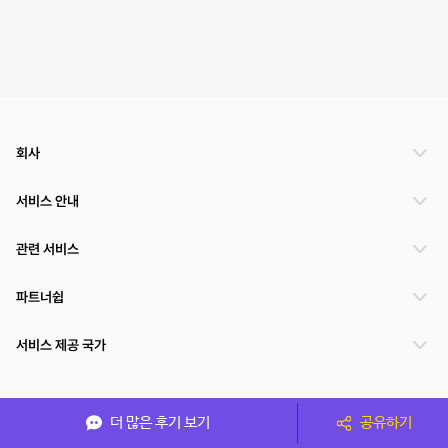
회사
서비스 안내
관련 서비스
파트너쉽
서비스 제공 국가
(주)NSPACE 사업자정보
더 많은 후기 보기
공유하기