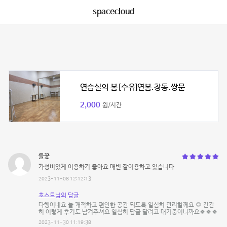
spacecloud
연습실의 봄[수유]연봄.창동.쌍문
2,000
원/시간
들꽃
가성비있게 이용하기 좋아요 매번 잘이용하고 있습니다
2023-11-08 12:12:13
호스트님의 답글
다행이네요 늘 쾌적하고 편안한 공간 되도록 열심히 관리할께요 🌻 간간
히 이렇게 후기도 남겨주셔요 열심히 답글 달려고 대기중이니까요🍀🍀🍀
2023-11-30 11:19:38