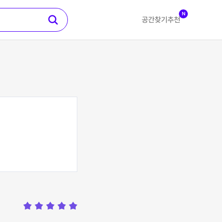
N
공간찾기
추천