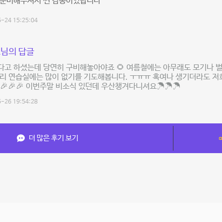
 준비해주셔서 찐 감동이었답니다
-24 15:25:04
님의 답글
다고 하셨는데 당연히 구비해놓아야죠 🌻 여름철에는 아무래도 모기나 벌
우리 연습실에는 많이 없기를 기도해봅니다. ㅜㅠㅠ 혹여나 생기더라도 
🎉🎉🎉 이번주말 비소식 있던데 우산챙겨다니셔요☂☂☂
-26 19:54:28
더 많은 후기 보기