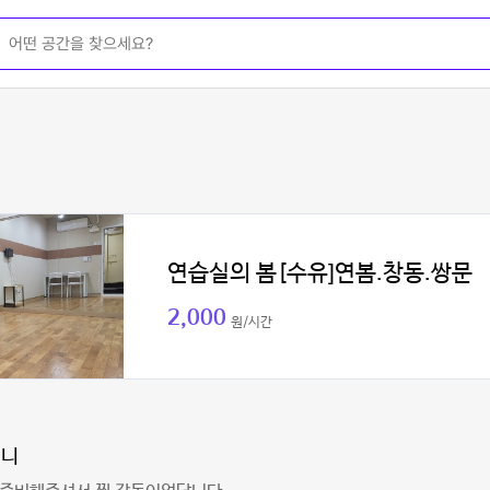
연습실의 봄[수유]연봄.창동.쌍문
2,000
원/시간
써니