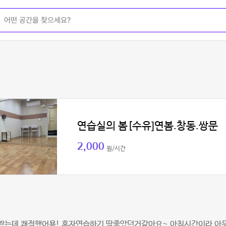
연습실의 봄[수유]연봄.창동.쌍문
2,000
원/시간
봤는데 쾌적했어용! 혼자연습하기 딱좋았던거같아요~ 아침시간이라 아무