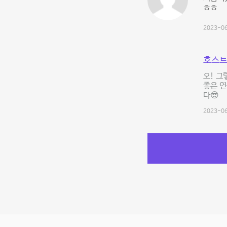
ㅎㅎ
2023-06
호스트
오! 그
좋은 연
다😎
2023-06