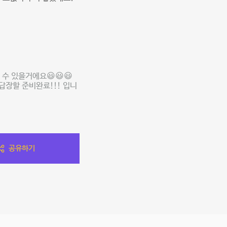
수 있을거에요😃😃😃
답장할 준비완료!!! 입니
공유하기