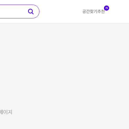
N
공간찾기
추천
 페이지