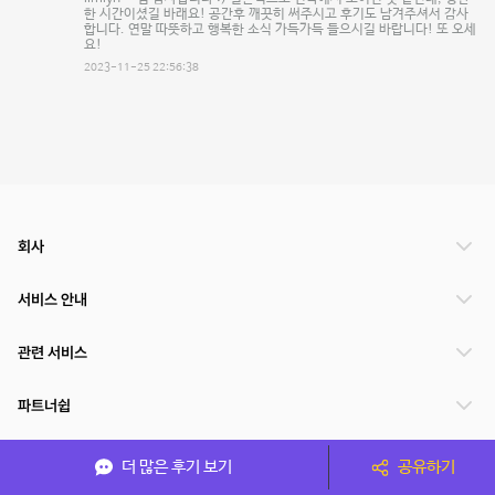
한 시간이셨길 바래요! 공간후 깨끗히 써주시고 후기도 남겨주셔서 감사
합니다. 연말 따뜻하고 행복한 소식 가득가득 들으시길 바랍니다! 또 오세
요!
2023-11-25 22:56:38
회사
서비스 안내
관련 서비스
파트너쉽
서비스 제공 국가
더 많은 후기 보기
공유하기