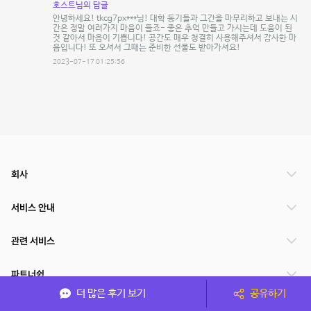
호스트님의 답글
안녕하세요! tkcg7px***님! 대학 동기들과 그간을 마무리하고 보내는 시
간은 정말 여러가지 마음이 들죠- 좋은 추억 만들고 가시는데 도움이 된
것 같아서 마음이 기쁩니다! 공간도 매우 청결히 사용해주셔서 감사한 마
음입니다! 또 오셔서 그때는 준비한 선물도 받아가셔요!
2023-07-17 01:25:56
회사
서비스 안내
관련 서비스
파트너쉽
더 많은 후기 보기
공유하기
서비스 제공 국가