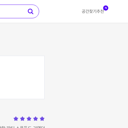
N
공간찾기
추천