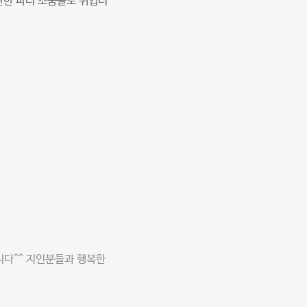
단한 파티 소품들도 귀엽더
니다^^ 지인분들과 행복한