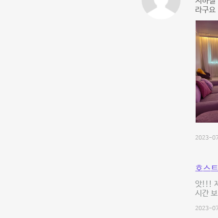
지하철 
라구요 
2023-07
호스트
앗!!!
시간 
2023-07